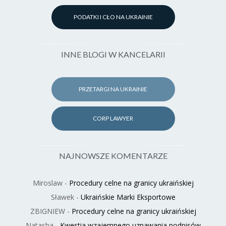
PODATKI I CŁO NA UKRAINIE
INNE BLOGI W KANCELARII
PRZETARGI NA UKRAINIE
CORP LAWYER
NAJNOWSZE KOMENTARZE
Miroslaw
-
Procedury celne na granicy ukraińskiej
Sławek
-
Ukraińskie Marki Eksportowe
ZBIGNIEW
-
Procedury celne na granicy ukraińskiej
Natasha
-
Kwestia wzajemnego uznawania podpisów