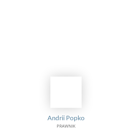
Założenie firmy i prowadzenie
biznesu na Ukrainie
DLA POLSKICH PRZEDSIĘBIORCÓW
Andrii Popko
PRAWNIK