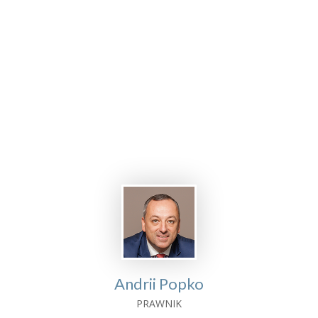
Założenie firmy i prowadzenie
biznesu na Ukrainie
DLA POLSKICH PRZEDSIĘBIORCÓW
Andrii Popko
PRAWNIK