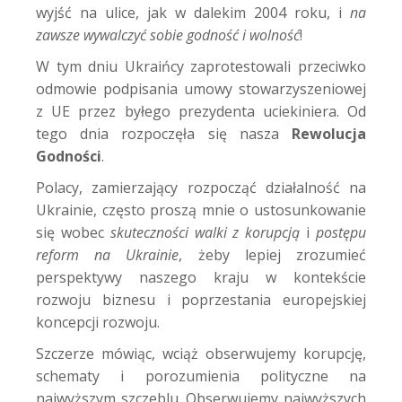
wyjść na ulice, jak w dalekim 2004 roku, i
na
zawsze wywalczyć sobie godność i wolność
!
W tym dniu Ukraińcy zaprotestowali przeciwko
odmowie podpisania umowy stowarzyszeniowej
z UE przez byłego prezydenta uciekiniera. Od
tego dnia rozpoczęła się nasza
Rewolucja
Godności
.
Polacy, zamierzający rozpocząć działalność na
Ukrainie, często proszą mnie o ustosunkowanie
się wobec
skuteczności walki z korupcją
i
postępu
reform na Ukrainie
, żeby lepiej zrozumieć
perspektywy naszego kraju w kontekście
rozwoju biznesu i poprzestania europejskiej
koncepcji rozwoju.
Szczerze mówiąc, wciąż obserwujemy korupcję,
schematy i porozumienia polityczne na
najwyższym szczeblu. Obserwujemy najwyższych