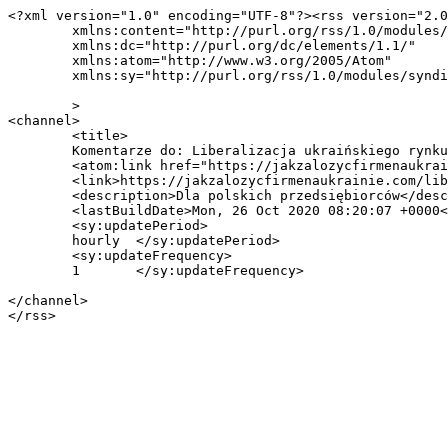
<?xml version="1.0" encoding="UTF-8"?><rss version="2.0
	xmlns:content="http://purl.org/rss/1.0/modules/content/"

	xmlns:dc="http://purl.org/dc/elements/1.1/"

	xmlns:atom="http://www.w3.org/2005/Atom"

	xmlns:sy="http://purl.org/rss/1.0/modules/syndication/"

	>

<channel>

	<title>

	Komentarze do: Liberalizacja ukraińskiego rynku giełdowego &#8211; dalsze zmiany	</title>

	<atom:link href="https://jakzalozycfirmenaukrainie.com/liberalizacja-ukrainskiego-rynku-gieldowego-2/feed/" rel="self" type="application/rss+xml" />

	<link>https://jakzalozycfirmenaukrainie.com/liberalizacja-ukrainskiego-rynku-gieldowego-2/</link>

	<description>Dla polskich przedsiębiorców</description>

	<lastBuildDate>Mon, 26 Oct 2020 08:20:07 +0000</lastBuildDate>

	<sy:updatePeriod>

	hourly	</sy:updatePeriod>

	<sy:updateFrequency>

	1	</sy:updateFrequency>

</channel>
