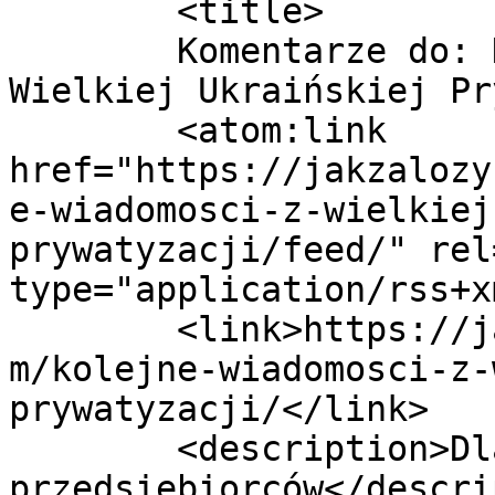
	<title>

	Komentarze do: Kolejne wiadomości z 
Wielkiej Ukraińskiej Prywatyz
	<atom:link 
href="https://jakzalozy
e-wiadomosci-z-wielkiej
prywatyzacji/feed/" rel
type="application/rss+x
	<link>https://jakzalozycfirmenaukrainie.co
m/kolejne-wiadomosci-z-
prywatyzacji/</link>

	<description>Dla polskich 
przedsiębiorców</descri