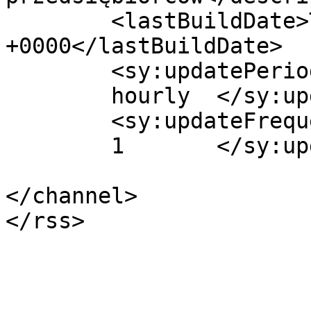
	<lastBuildDate>Thu, 07 Jun 2018 10:38:34 
+0000</lastBuildDate>

	<sy:updatePeriod>

	hourly	</sy:updatePeriod>

	<sy:updateFrequency>

	1	</sy:updateFrequency>

</channel>
