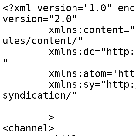
<?xml version="1.0" enc
version="2.0"

	xmlns:content="http://purl.org/rss/1.0/mod
ules/content/"

	xmlns:dc="http://purl.org/dc/elements/1.1/
"

	xmlns:atom="http://www.w3.org/2005/Atom"

	xmlns:sy="http://purl.org/rss/1.0/modules/
syndication/"

	>

<channel>
