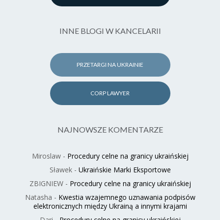
INNE BLOGI W KANCELARII
PRZETARGI NA UKRAINIE
CORP LAWYER
NAJNOWSZE KOMENTARZE
Miroslaw
-
Procedury celne na granicy ukraińskiej
Sławek
-
Ukraińskie Marki Eksportowe
ZBIGNIEW
-
Procedury celne na granicy ukraińskiej
Natasha
-
Kwestia wzajemnego uznawania podpisów
elektronicznych między Ukrainą a innymi krajami
Dari
-
Procedury celne na granicy ukraińskiej