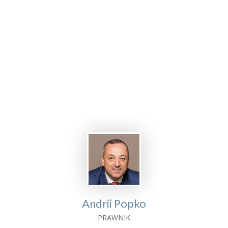
Założenie firmy i prowadzenie
biznesu na Ukrainie
DLA POLSKICH PRZEDSIĘBIORCÓW
Andrii Popko
PRAWNIK