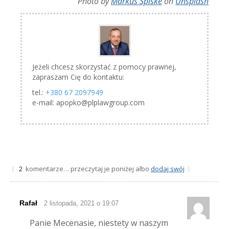
Photo by
Markus Spiske
on
Unsplash
Jeżeli chcesz skorzystać z pomocy prawnej,
zapraszam Cię do kontaktu:
tel.:
+380 67 2097949
e-mail: apopko@plplawgroup.com
komentarze… przeczytaj je poniżej albo
dodaj swój
{
2
}
Rafał
2 listopada, 2021 o 19:07
Panie Mecenasie, niestety w naszym