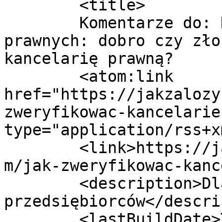
	<title>

	Komentarze do: Dumping cenowy usług 
prawnych: dobro czy zło
kancelarię prawną?	</title>

	<atom:link 
href="https://jakzalozy
zweryfikowac-kancelarie
type="application/rss+x
	<link>https://jakzalozycfirmenaukrainie.co
m/jak-zweryfikowac-kanc
	<description>Dla polskich 
przedsiębiorców</descri
	<lastBuildDate>Thu, 08 Oct 2020 13:15:41 