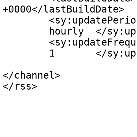
+0000</lastBuildDate>

	<sy:updatePeriod>

	hourly	</sy:updatePeriod>

	<sy:updateFrequency>

	1	</sy:updateFrequency>

</channel>
