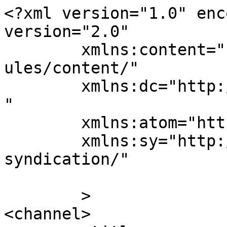
<?xml version="1.0" enc
version="2.0"

	xmlns:content="http://purl.org/rss/1.0/mod
ules/content/"

	xmlns:dc="http://purl.org/dc/elements/1.1/
"

	xmlns:atom="http://www.w3.org/2005/Atom"

	xmlns:sy="http://purl.org/rss/1.0/modules/
syndication/"

	>

<channel>
