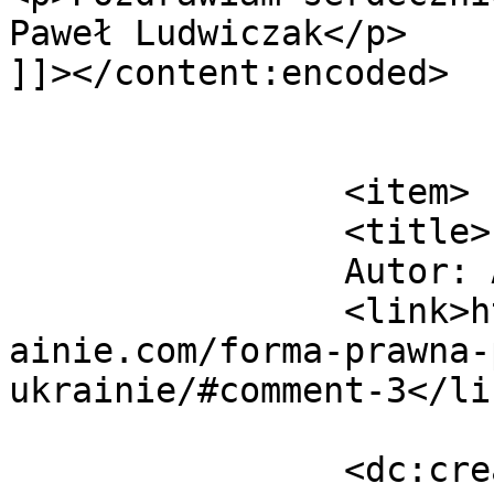
Paweł Ludwiczak</p>

]]></content:encoded>

			</item>
		<item>

		<title>

		Autor: Andrii		</title>

		<link>https://jakzalozycfirmenaukr
ainie.com/forma-prawna-
ukrainie/#comment-3</lin
		<dc:creator><![CDATA[Andrii]]>