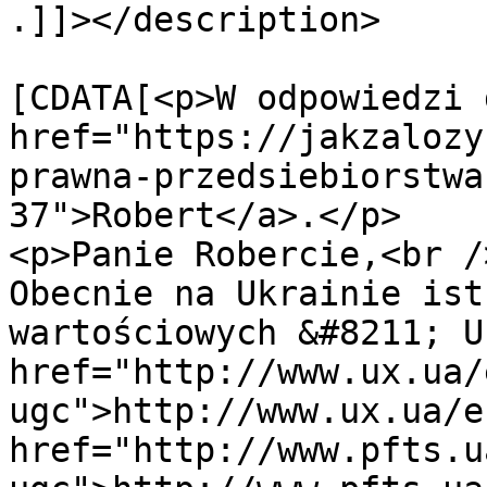
.]]></description>

			<content:encoded><
[CDATA[<p>W odpowiedzi 
href="https://jakzalozy
prawna-przedsiebiorstwa
37">Robert</a>.</p>

<p>Panie Robercie,<br />
Obecnie na Ukrainie ist
wartościowych &#8211; U
href="http://www.ux.ua/
ugc">http://www.ux.ua/e
href="http://www.pfts.u