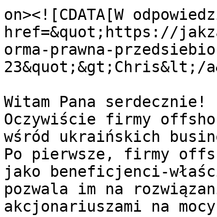
on><![CDATA[W odpowiedz
href=&quot;https://jakz
orma-prawna-przedsiebio
23&quot;&gt;Chris&lt;/a
Witam Pana serdecznie!

Oczywiście firmy offsho
wśród ukraińskich busin
Po pierwsze, firmy offs
jako beneficjenci-właśc
pozwala im na rozwiązan
akcjonariuszami na mocy