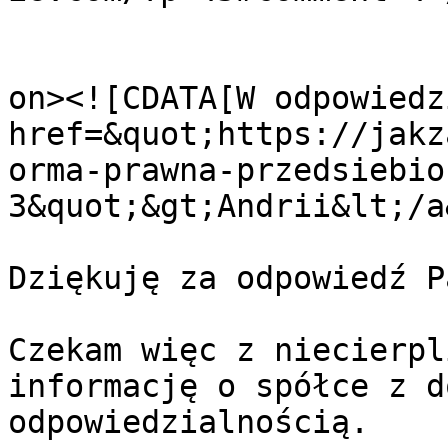
					<de
on><![CDATA[W odpowiedz
href=&quot;https://jakz
orma-prawna-przedsiebio
3&quot;&gt;Andrii&lt;/a
Dziękuję za odpowiedź P
Czekam więc z niecierpl
informację o spółce z d
odpowiedzialnością.
