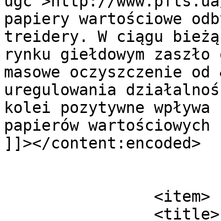
ugc">http://www.pfts.ua
papiery wartościowe odb
treidery. W ciągu bieżą
rynku giełdowym zaszło 
masowe oczyszczenie od 
uregulowania działalnoś
kolei pozytywne wpływa 
papierów wartościowych 
]]></content:encoded>

			</item>
		<item>

		<title>
