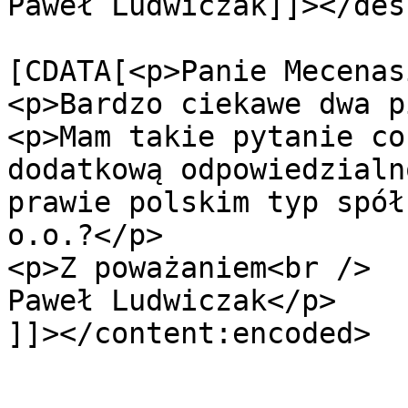
Paweł Ludwiczak]]></des
			<content:encoded><
[CDATA[<p>Panie Mecenas
<p>Bardzo ciekawe dwa p
<p>Mam takie pytanie co
dodatkową odpowiedzialn
prawie polskim typ spół
o.o.?</p>

<p>Z poważaniem<br />

Paweł Ludwiczak</p>

]]></content:encoded>

			</item>