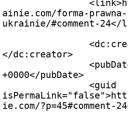
		<link>https://jakzalozycfirmenaukr
ainie.com/forma-prawna-
ukrainie/#comment-24</li
		<dc:creator><![CDATA[Andrii]]>
</dc:creator>

		<pubDate>Thu, 02 Nov 2017 13:02:58 
+0000</pubDate>

		<guid 
isPermaLink="false">htt
ie.com/?p=45#comment-24
					<de