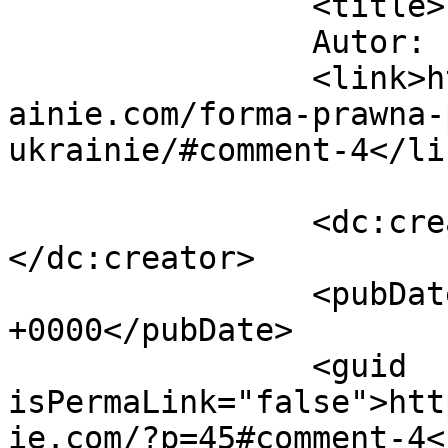
		<title>

		Autor: Paweł		</title>

		<link>https://jakzalozycfirmenaukr
ainie.com/forma-prawna-
ukrainie/#comment-4</lin
		<dc:creator><![CDATA[Paweł]]>
</dc:creator>

		<pubDate>Thu, 02 Mar 2017 14:16:57 
+0000</pubDate>

		<guid 
isPermaLink="false">htt
ie.com/?p=45#comment-4<