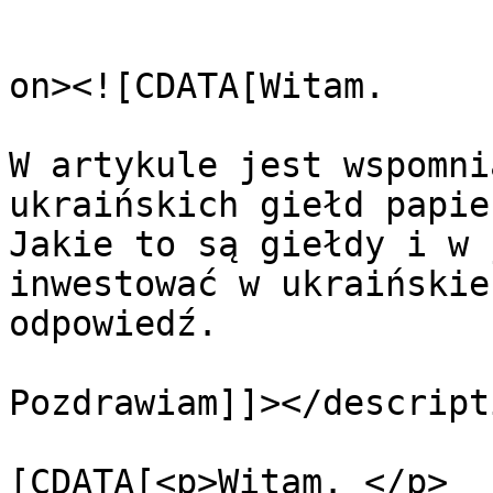
					<de
on><![CDATA[Witam. 

W artykule jest wspomni
ukraińskich giełd papie
Jakie to są giełdy i w 
inwestować w ukraińskie
odpowiedź.

Pozdrawiam]]></descripti
			<content:encoded><
[CDATA[<p>Witam. </p>
