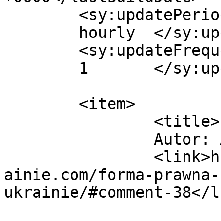
	<sy:updatePeriod>

	hourly	</sy:updatePeriod>

	<sy:updateFrequency>

	1	</sy:updateFrequency>

	<item>

		<title>

		Autor: Andrii		</title>

		<link>https://jakzalozycfirmenaukr
ainie.com/forma-prawna-
ukrainie/#comment-38</li