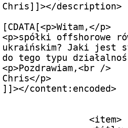
Chris]]></description>

			<content:encoded><
[CDATA[<p>Witam,</p>

<p>spółki offshorowe ró
ukraińskim? Jaki jest s
do tego typu działalnoś
<p>Pozdrawiam,<br />

Chris</p>

]]></content:encoded>

			</item>
		<item>
