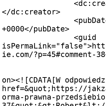
		<dc:creator><![CDATA[Andrii]]>
</dc:creator>

		<pubDate>Wed, 20 Dec 2017 09:19:40 
+0000</pubDate>

		<guid 
isPermaLink="false">htt
ie.com/?p=45#comment-38
					<de
on><![CDATA[W odpowiedz
href=&quot;https://jakz
orma-prawna-przedsiebio
37&quot;&gt;Robert&lt;/