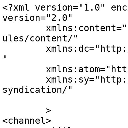
<?xml version="1.0" enc
version="2.0"

	xmlns:content="http://purl.org/rss/1.0/mod
ules/content/"

	xmlns:dc="http://purl.org/dc/elements/1.1/
"

	xmlns:atom="http://www.w3.org/2005/Atom"

	xmlns:sy="http://purl.org/rss/1.0/modules/
syndication/"

	>

<channel>
