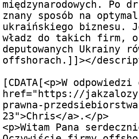
międzynarodowych. Po dr
znany sposób na optymal
ukraińskiego biznesu. J
władz do takich firm, o
deputowanych Ukrainy ró
offshorach.]]></descrip
			<content:encoded><
[CDATA[<p>W odpowiedzi 
href="https://jakzalozy
prawna-przedsiebiorstwa
23">Chris</a>.</p>

<p>Witam Pana serdeczni
Oczywiście firmy offsho