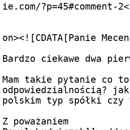
ie.com/?p=45#comment-2<
					<de
on><![CDATA[Panie Mecena
Bardzo ciekawe dwa pier
Mam takie pytanie co to
odpowiedzialnością? jak
polskim typ spółki czy 
Z poważaniem
