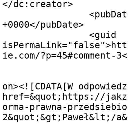
</dc:creator>

		<pubDate>Thu, 02 Mar 2017 08:34:20 
+0000</pubDate>

		<guid 
isPermaLink="false">htt
ie.com/?p=45#comment-3<
					<de
on><![CDATA[W odpowiedz
href=&quot;https://jakz
orma-prawna-przedsiebio
2&quot;&gt;Paweł&lt;/a&g