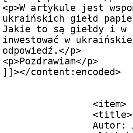
<p>W artykule jest wspo
ukraińskich giełd papie
Jakie to są giełdy i w 
inwestować w ukraińskie
odpowiedź.</p>

<p>Pozdrawiam</p>

]]></content:encoded>

			</item>
		<item>

		<title>

		Autor: Andrii		</title>
