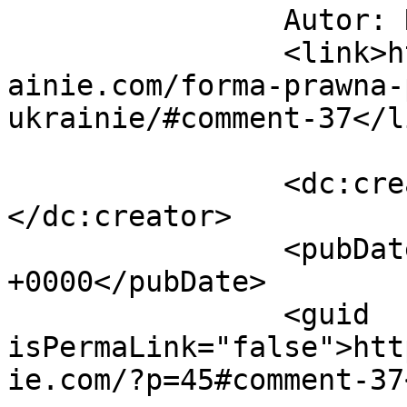
		Autor: Robert		</title>

		<link>https://jakzalozycfirmenaukr
ainie.com/forma-prawna-
ukrainie/#comment-37</li
		<dc:creator><![CDATA[Robert]]>
</dc:creator>

		<pubDate>Tue, 19 Dec 2017 19:05:18 
+0000</pubDate>

		<guid 
isPermaLink="false">htt
ie.com/?p=45#comment-37