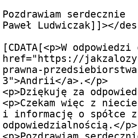
Pozdrawiam serdecznie

Paweł Ludwiczak]]></des
			<content:encoded><
[CDATA[<p>W odpowiedzi 
href="https://jakzalozy
prawna-przedsiebiorstwa
3">Andrii</a>.</p>

<p>Dziękuję za odpowied
<p>Czekam więc z niecie
i informację o spółce z
odpowiedzialnością.</p>

<p>Pozdrawiam serdeczni