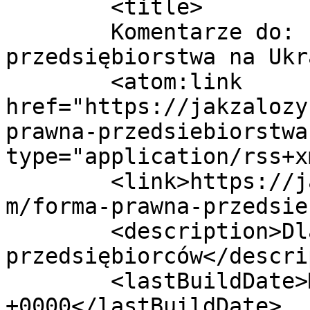
	<title>

	Komentarze do: Forma prawna 
przedsiębiorstwa na Ukrainie	</
	<atom:link 
href="https://jakzalozy
prawna-przedsiebiorstwa
type="application/rss+x
	<link>https://jakzalozycfirmenaukrainie.co
m/forma-prawna-przedsie
	<description>Dla polskich 
przedsiębiorców</descri
	<lastBuildDate>Mon, 26 Oct 2020 07:53:08 
+0000</lastBuildDate>
