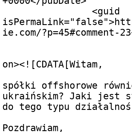
+0000</pubDate>

		<guid 
isPermaLink="false">htt
ie.com/?p=45#comment-23
					<de
on><![CDATA[Witam,

spółki offshorowe równi
ukraińskim? Jaki jest s
do tego typu działalnośc
Pozdrawiam,
