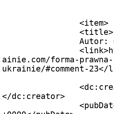
			</item>
		<item>

		<title>

		Autor: Chris		</title>

		<link>https://jakzalozycfirmenaukr
ainie.com/forma-prawna-
ukrainie/#comment-23</li
		<dc:creator><![CDATA[Chris]]>
</dc:creator>

		<pubDate>Thu, 02 Nov 2017 00:24:44 