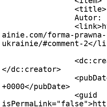
		<item>

		<title>

		Autor: Paweł		</title>

		<link>https://jakzalozycfirmenaukr
ainie.com/forma-prawna-
ukrainie/#comment-2</lin
		<dc:creator><![CDATA[Paweł]]>
</dc:creator>

		<pubDate>Wed, 01 Mar 2017 12:30:39 
+0000</pubDate>

		<guid 
isPermaLink="false">htt