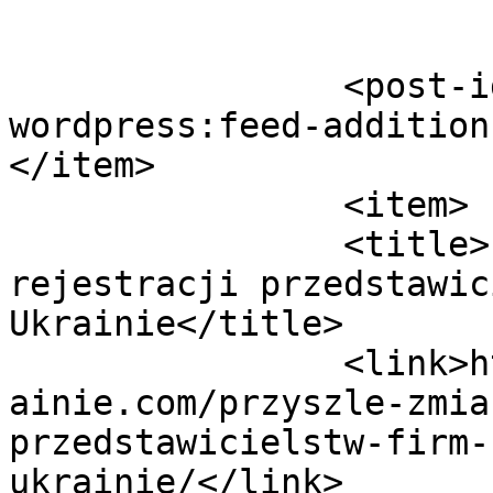
		<post-id xmlns="com-
wordpress:feed-addition
</item>

		<item>

		<title>Przyszłe zmiany w trybie 
rejestracji przedstawic
Ukrainie</title>

		<link>https://jakzalozycfirmenaukr
ainie.com/przyszle-zmia
przedstawicielstw-firm-
ukrainie/</link>
