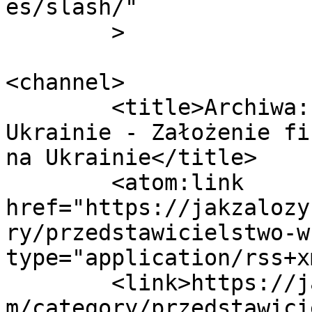
es/slash/"

	>

<channel>

	<title>Archiwa: Przedstawicielstwo w 
Ukrainie - Założenie fi
na Ukrainie</title>

	<atom:link 
href="https://jakzalozy
ry/przedstawicielstwo-w
type="application/rss+x
	<link>https://jakzalozycfirmenaukrainie.co
m/category/przedstawici