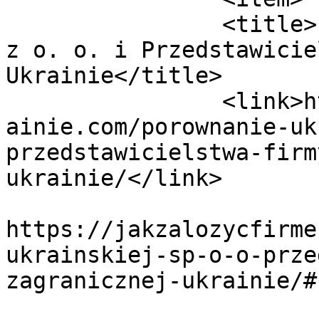
		<title>Porównanie ukraińskiej Sp. 
z o. o. i Przedstawicie
Ukrainie</title>

		<link>https://jakzalozycfirmenaukr
ainie.com/porownanie-uk
przedstawicielstwa-firm
ukrainie/</link>

					<co
https://jakzalozycfirme
ukrainskiej-sp-o-o-prze
zagranicznej-ukrainie/#