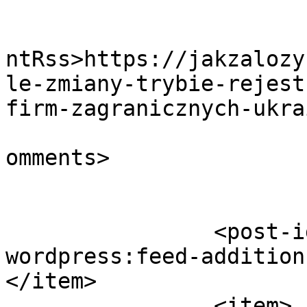
					<wf
ntRss>https://jakzalozy
le-zmiany-trybie-rejest
firm-zagranicznych-ukra
			<slash:comments>4</slash
omments>

		<post-id xmlns="com-
wordpress:feed-addition
</item>

		<item>
