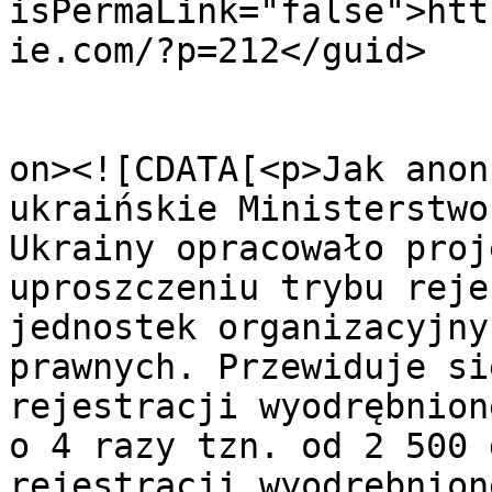
isPermaLink="false">htt
ie.com/?p=212</guid>

					<de
on><![CDATA[<p>Jak anon
ukraińskie Ministerstwo
Ukrainy opracowało proj
uproszczeniu trybu reje
jednostek organizacyjny
prawnych. Przewiduje si
rejestracji wyodrębnion
o 4 razy tzn. od 2 500 
rejestracji wyodrębnion