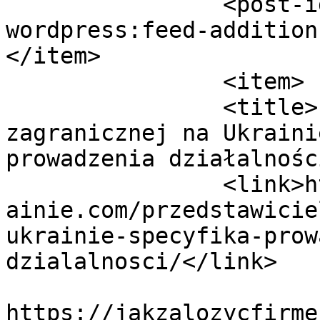
		<post-id xmlns="com-
wordpress:feed-addition
</item>

		<item>

		<title>Przedstawicielstwo firmy 
zagranicznej na Ukraini
prowadzenia działalnośc
		<link>https://jakzalozycfirmenaukr
ainie.com/przedstawicie
ukrainie-specyfika-prow
dzialalnosci/</link>

					<co
https://jakzalozycfirme