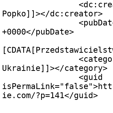
		<dc:creator><![CDATA[Andrii 
Popko]]></dc:creator>

		<pubDate>Tue, 06 Jun 2017 10:47:39 
+0000</pubDate>

				<catego
[CDATA[Przedstawicielst
		<category><![CDATA[Spółka na 
Ukrainie]]></category>

		<guid 
isPermaLink="false">htt
ie.com/?p=141</guid>
