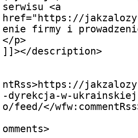
serwisu <a 
href="https://jakzalozy
enie firmy i prowadzeni
</p>

]]></description>

					<wf
ntRss>https://jakzalozy
-dyrekcja-w-ukrainskiej
o/feed/</wfw:commentRss>
			<slash:comments>0</slash
omments>
