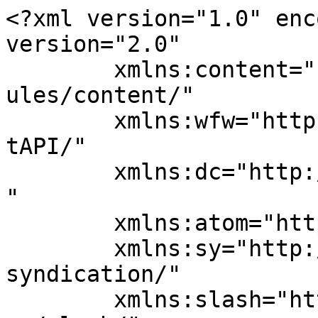
<?xml version="1.0" enc
version="2.0"

	xmlns:content="http://purl.org/rss/1.0/mod
ules/content/"

	xmlns:wfw="http://wellformedweb.org/Commen
tAPI/"

	xmlns:dc="http://purl.org/dc/elements/1.1/
"

	xmlns:atom="http://www.w3.org/2005/Atom"

	xmlns:sy="http://purl.org/rss/1.0/modules/
syndication/"

	xmlns:slash="http://purl.org/rss/1.0/modul