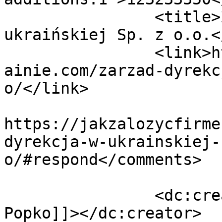
		<title>Zarząd (Dyrekcja) w 
ukraińskiej Sp. z o.o.<
		<link>https://jakzalozycfirmenaukr
ainie.com/zarzad-dyrekc
o/</link>

					<co
https://jakzalozycfirme
dyrekcja-w-ukrainskiej-
o/#respond</comments>

		<dc:creator><![CDATA[Andrii 
Popko]]></dc:creator>
