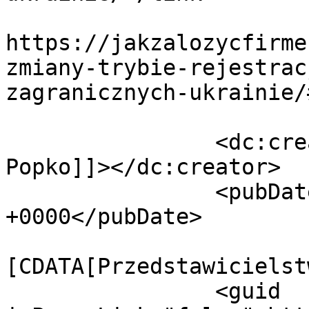
					<co
https://jakzalozycfirme
zmiany-trybie-rejestrac
zagranicznych-ukrainie/
		<dc:creator><![CDATA[Andrii 
Popko]]></dc:creator>

		<pubDate>Tue, 19 Sep 2017 08:29:19 
+0000</pubDate>

				<catego
[CDATA[Przedstawicielst
		<guid 