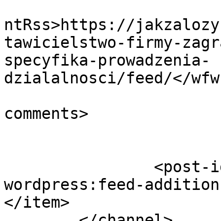
					<wf
ntRss>https://jakzalozy
tawicielstwo-firmy-zagr
specyfika-prowadzenia-
dzialalnosci/feed/</wfw
			<slash:comments>31</slas
comments>

		<post-id xmlns="com-
wordpress:feed-addition
</item>

	</channel>
