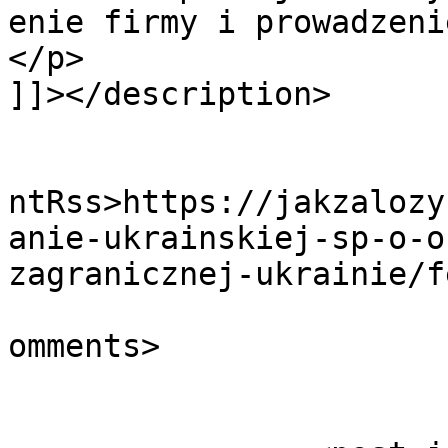
enie firmy i prowadzeni
</p>

]]></description>

					<wf
ntRss>https://jakzalozy
anie-ukrainskiej-sp-o-o
zagranicznej-ukrainie/f
			<slash:comments>0</slash
omments>
