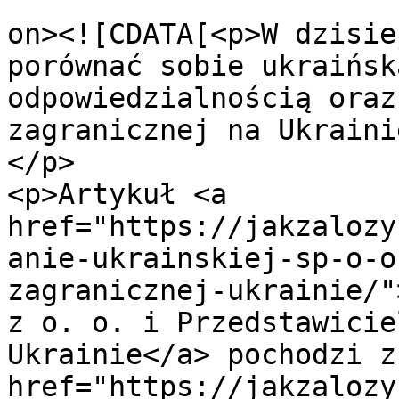
					<de
on><![CDATA[<p>W dzisie
porównać sobie ukraińsk
odpowiedzialnością oraz
zagranicznej na Ukraini
</p>

<p>Artykuł <a 
href="https://jakzalozy
anie-ukrainskiej-sp-o-o
zagranicznej-ukrainie/"
z o. o. i Przedstawicie
Ukrainie</a> pochodzi z
href="https://jakzalozy