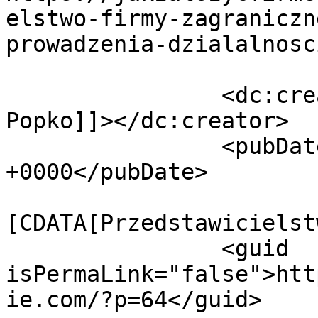
elstwo-firmy-zagraniczn
prowadzenia-dzialalnosc
		<dc:creator><![CDATA[Andrii 
Popko]]></dc:creator>

		<pubDate>Mon, 13 Mar 2017 14:41:58 
+0000</pubDate>

				<catego
[CDATA[Przedstawicielst
		<guid 
isPermaLink="false">htt
ie.com/?p=64</guid>
