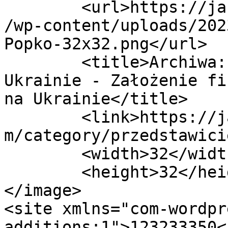
	<url>https://jakzalozycfirmenaukrainie.com
/wp-content/uploads/202
Popko-32x32.png</url>

	<title>Archiwa: Przedstawicielstwo w 
Ukrainie - Założenie fi
na Ukrainie</title>

	<link>https://jakzalozycfirmenaukrainie.co
m/category/przedstawici
	<width>32</width>

	<height>32</height>

</image> 

<site xmlns="com-wordpr
additions:1">123233350</site>