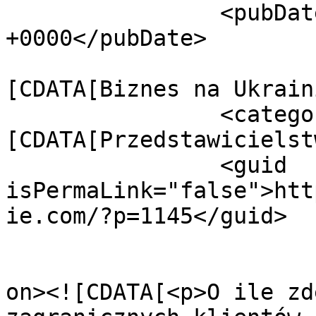
		<pubDate>Mon, 26 Jul 2021 14:26:27 
+0000</pubDate>

				<catego
[CDATA[Biznes na Ukrain
		<category><!
[CDATA[Przedstawicielst
		<guid 
isPermaLink="false">htt
ie.com/?p=1145</guid>

					<de
on><![CDATA[<p>O ile zd