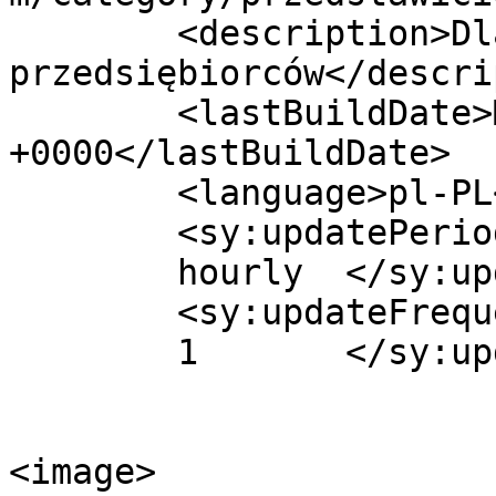
	<description>Dla polskich 
przedsiębiorców</descri
	<lastBuildDate>Mon, 26 Jul 2021 15:01:50 
+0000</lastBuildDate>

	<language>pl-PL</language>

	<sy:updatePeriod>

	hourly	</sy:updatePeriod>

	<sy:updateFrequency>

	1	</sy:updateFrequency>

<image>
