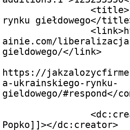
		<title>Liberalizacja ukraińskiego 
rynku giełdowego</title>
		<link>https://jakzalozycfirmenaukr
ainie.com/liberalizacja
gieldowego/</link>

					<co
https://jakzalozycfirme
a-ukrainskiego-rynku-
gieldowego/#respond</co
		<dc:creator><![CDATA[Andrii 
Popko]]></dc:creator>
