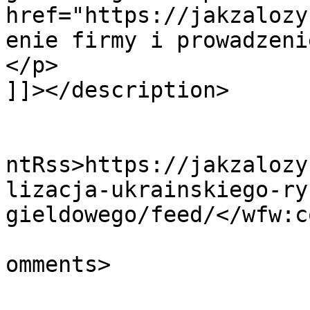
href="https://jakzalozy
enie firmy i prowadzeni
</p>

]]></description>

					<wf
ntRss>https://jakzalozy
lizacja-ukrainskiego-ry
gieldowego/feed/</wfw:c
			<slash:comments>0</slash
omments>
