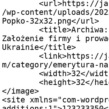
	<url>https://jakzalozycfirmenaukrainie.com
/wp-content/uploads/202
Popko-32x32.png</url>

	<title>Archiwa: Emerytura na Ukrainie - 
Założenie firmy i prowa
Ukrainie</title>

	<link>https://jakzalozycfirmenaukrainie.co
m/category/emerytura-na
	<width>32</width>

	<height>32</height>

</image> 

<site xmlns="com-wordpr
additions:1">123233350</site>