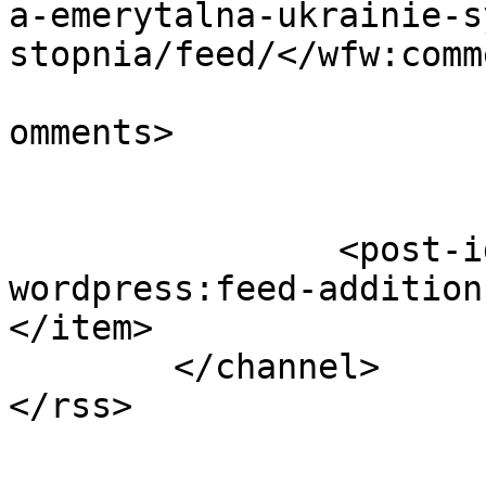
a-emerytalna-ukrainie-s
stopnia/feed/</wfw:comm
			<slash:comments>0</slash
omments>

		<post-id xmlns="com-
wordpress:feed-addition
</item>

	</channel>
