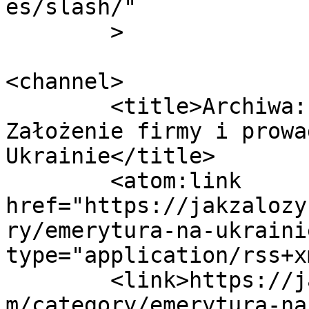
es/slash/"

	>

<channel>

	<title>Archiwa: Emerytura na Ukrainie - 
Założenie firmy i prowa
Ukrainie</title>

	<atom:link 
href="https://jakzalozy
ry/emerytura-na-ukraini
type="application/rss+x
	<link>https://jakzalozycfirmenaukrainie.co
m/category/emerytura-na