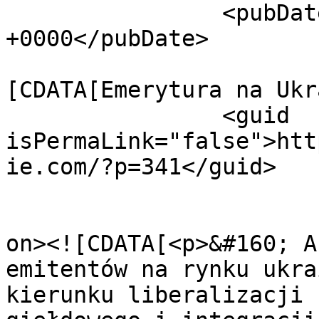
		<pubDate>Thu, 15 Feb 2018 13:16:47 
+0000</pubDate>

				<catego
[CDATA[Emerytura na Ukr
		<guid 
isPermaLink="false">htt
ie.com/?p=341</guid>

					<de
on><![CDATA[<p>&#160; A
emitentów na rynku ukra
kierunku liberalizacji 