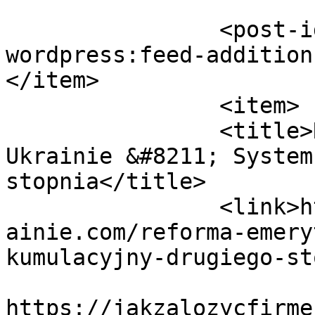
		<post-id xmlns="com-
wordpress:feed-addition
</item>

		<item>

		<title>Reforma Emerytalna na 
Ukrainie &#8211; System
stopnia</title>

		<link>https://jakzalozycfirmenaukr
ainie.com/reforma-emery
kumulacyjny-drugiego-st
					<co
https://jakzalozycfirme