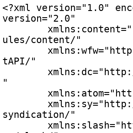
<?xml version="1.0" enc
version="2.0"

	xmlns:content="http://purl.org/rss/1.0/mod
ules/content/"

	xmlns:wfw="http://wellformedweb.org/Commen
tAPI/"

	xmlns:dc="http://purl.org/dc/elements/1.1/
"

	xmlns:atom="http://www.w3.org/2005/Atom"

	xmlns:sy="http://purl.org/rss/1.0/modules/
syndication/"

	xmlns:slash="http://purl.org/rss/1.0/modul