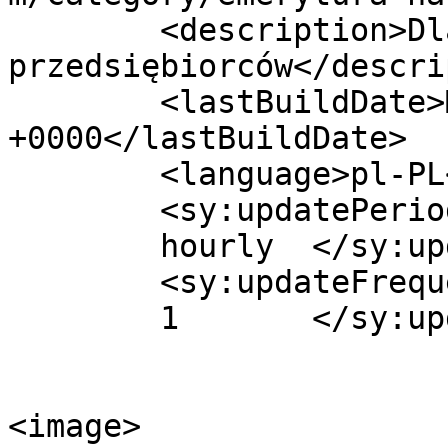
	<description>Dla polskich 
przedsiębiorców</descri
	<lastBuildDate>Mon, 26 Oct 2020 08:16:40 
+0000</lastBuildDate>

	<language>pl-PL</language>

	<sy:updatePeriod>

	hourly	</sy:updatePeriod>

	<sy:updateFrequency>

	1	</sy:updateFrequency>

<image>
