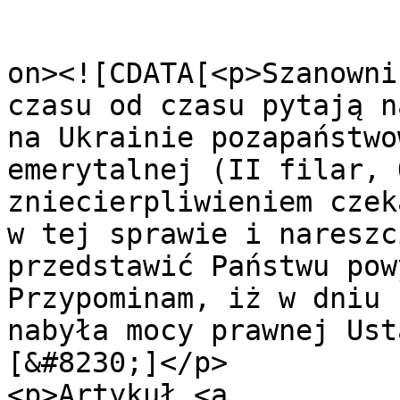
					<de
on><![CDATA[<p>Szanowni
czasu od czasu pytają n
na Ukrainie pozapaństwo
emerytalnej (ІІ filar, 
zniecierpliwieniem czek
w tej sprawie i nareszc
przedstawić Państwu pow
Przypominam, iż w dniu 
nabyła mocy prawnej Ust
[&#8230;]</p>

<p>Artykuł <a 