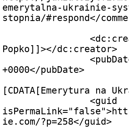
emerytalna-ukrainie-sys
stopnia/#respond</commen
		<dc:creator><![CDATA[Andrii 
Popko]]></dc:creator>

		<pubDate>Fri, 13 Oct 2017 14:12:32 
+0000</pubDate>

				<catego
[CDATA[Emerytura na Ukr
		<guid 
isPermaLink="false">htt
ie.com/?p=258</guid>
